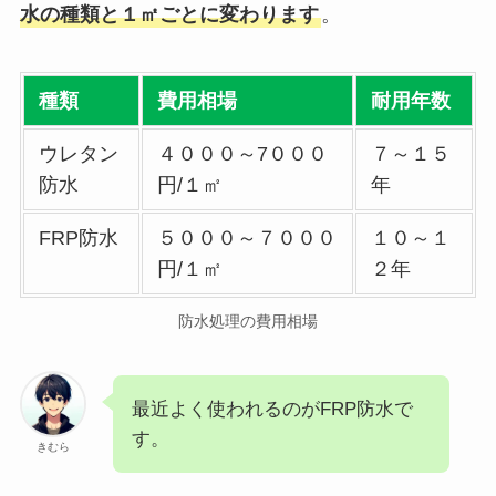
水の種類と１㎡ごとに変わります
。
種類
費用相場
耐用年数
ウレタン
４０００～7０００
７～１５
防水
円/１㎡
年
FRP防水
５０００～７０００
１０～１
円/１㎡
２年
防水処理の費用相場
最近よく使われるのがFRP防水で
す。
きむら