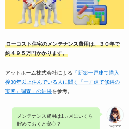
ローコスト住宅のメンテナンス費用は、
３０年で
約４９５万円
かかります。
アットホーム株式会社による
「新築一戸建て購入
後30年以上住んでいる人に聞く『一戸建て修繕の
実態』調査」の結果
を参考。
メンテナンス費用は1ヵ月にいくら
貯めておくと安心？
悩むママ