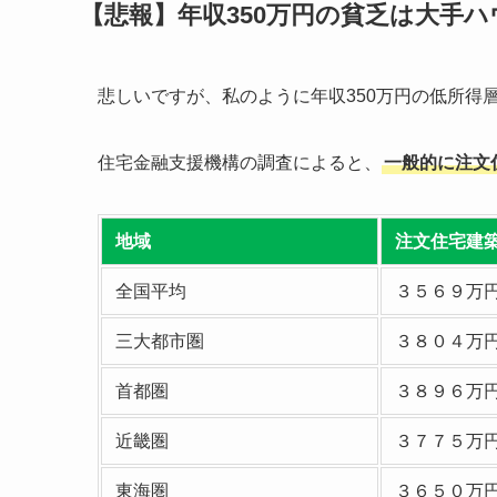
【悲報】年収350万円の貧乏は大手
悲しいですが、私のように年収350万円の低所得
住宅金融支援機構の調査によると、
一般的に注文
地域
注文住宅建
全国平均
３５６９万
三大都市圏
３８０４万
首都圏
３８９６万
近畿圏
３７７５万
東海圏
３６５０万